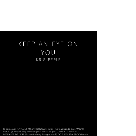
Renata Brockmann
CINEMATOGRAPHER - DIRECTOR
KEEP AN EYE ON
YOU
KRIS BERLE
Dirigido por: TATSUMI MILORI (@tatsumi.milori) Protagonizado por: AMBAR
LUCID (@ambarlucid) También protagonizado por: CAMILA & ARANTZA
MORALES AGUIRRE (@chaoticcherry @virgowittttch) DOP: RENATA BROCKMANN