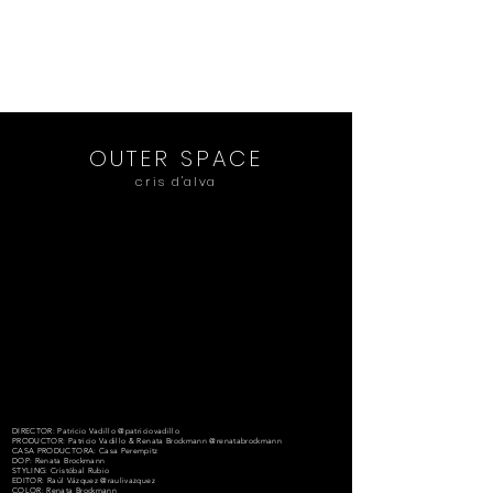
Renata Brockmann
CINEMATOGRAPHER - DIRECTOR
OUTER SPACE
cris
d'alva
DIRECTOR: Patricio Vadillo @patriciovadillo
PRODUCTOR: Patricio Vadillo & Renata Brockmann @renatabrockmann
CASA PRODUCTORA: Casa Perempitz
DOP: Renata Brockmann
STYLING: Cristóbal Rubio
EDITOR: Raúl Vázquez @raulivazquez
COLOR: Renata Brockmann